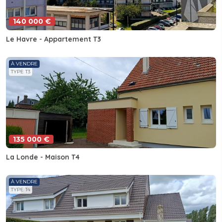
140 000 €
Le Havre - Appartement T3
À VENDRE
TYPE T3
135 000 €
La Londe - Maison T4
À VENDRE
TYPE T4