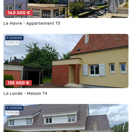
140 000 €
Le Havre - Appartement T3
À VENDRE
TYPE T3
135 000 €
La Londe - Maison T4
À VENDRE
TYPE T4