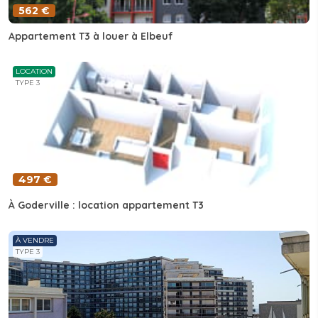
562 €
Appartement T3 à louer à Elbeuf
LOCATION
TYPE 3
497 €
À Goderville : location appartement T3
À VENDRE
TYPE 3