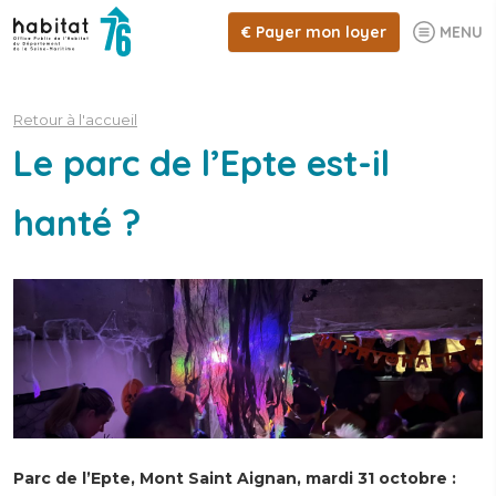
€
Payer mon loyer
MENU
Retour à l'accueil
Le parc de l’Epte est-il
hanté ?
Parc de l’Epte, Mont Saint Aignan, mardi 31 octobre :